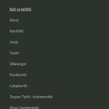
Koti ja keittiö
Korut
Kynttilät
Joulu
Tuohi
Villalangat
Postikortit
Lahjakortit
Torpan Tyttö -tuotemerkki
Muut tuotemerkit