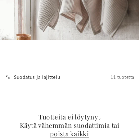
a
:
Suodatus ja lajittelu
11 tuotetta
Tuotteita ei löytynyt
Käytä vähemmän suodattimia tai
poista kaikki