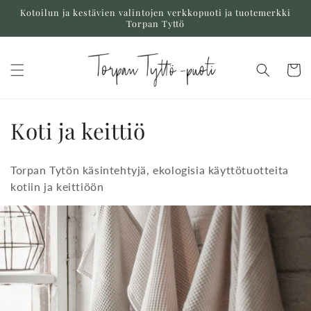
Ohita ja
Kotoilun ja kestävien valintojen verkkopuoti ja tuotemerkki
siirry
Torpan Tyttö
sisältöön
Ostoskor
K
Koti ja keittiö
o
Torpan Tytön käsintehtyjä, ekologisia käyttötuotteita
k
kotiin ja keittiöön
o
e
l
m