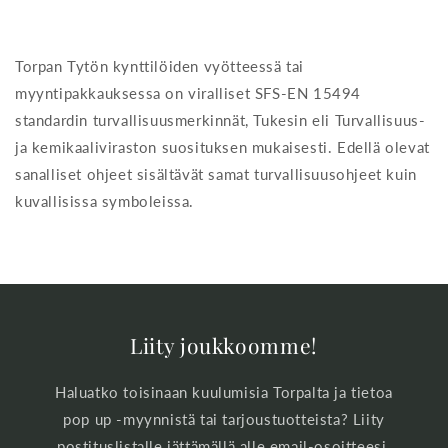
Torpan Tytön kynttilöiden vyötteessä tai
myyntipakkauksessa on viralliset SFS-EN 15494
standardin turvallisuusmerkinnät, Tukesin eli Turvallisuus-
ja kemikaaliviraston suosituksen mukaisesti. Edellä olevat
sanalliset ohjeet sisältävät samat turvallisuusohjeet kuin
kuvallisissa symboleissa.
Liity joukkoomme!
Haluatko toisinaan kuulumisia Torpalta ja tietoa
pop up -myynnistä tai tarjoustuotteista? Liity
postituslistalle jättämällä alle email-osoitteesi.