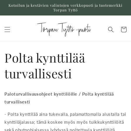
Ohita ja
Kotoilun ja kestävien valintojen verkkopuoti ja tuotemerkki
siirry
Torpan Tyttö
sisältöön
Ostoskor
Polta kynttilää
turvallisesti
Paloturvallisuusohjeet kynttilöille / Polta kynttilää
turvallisesti
- Polta kynttilää aina tukevalla, palamattomalla alustalla tai
kynttiläjalassa; tämä koskee myös myös tuikkukynttilöitä
sekä ohutpohjaisessa lyhdyssä poltettavia kynttilöitä