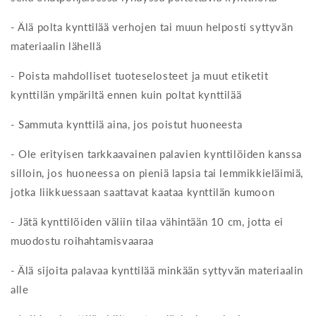
- Älä polta kynttilää verhojen tai muun helposti syttyvän
materiaalin lähellä
- Poista mahdolliset tuoteselosteet ja muut etiketit
kynttilän ympäriltä ennen kuin poltat kynttilää
- Sammuta kynttilä aina, jos poistut huoneesta
- Ole erityisen tarkkaavainen palavien kynttilöiden kanssa
silloin, jos huoneessa on pieniä lapsia tai lemmikkieläimiä,
jotka liikkuessaan saattavat kaataa kynttilän kumoon
- Jätä kynttilöiden väliin tilaa vähintään 10 cm, jotta ei
muodostu roihahtamisvaaraa
- Älä sijoita palavaa kynttilää minkään syttyvän materiaalin
alle