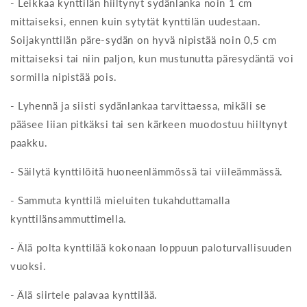
- Leikkaa kynttilän hiiltynyt sydänlanka noin 1 cm
mittaiseksi, ennen kuin sytytät kynttilän uudestaan.
Soijakynttilän päre-sydän on hyvä nipistää noin 0,5 cm
mittaiseksi tai niin paljon, kun mustunutta päresydäntä voi
sormilla nipistää pois.
- Lyhennä ja siisti sydänlankaa tarvittaessa, mikäli se
pääsee liian pitkäksi tai sen kärkeen muodostuu hiiltynyt
paakku.
- Säilytä kynttilöitä huoneenlämmössä tai viileämmässä.
- Sammuta kynttilä mieluiten tukahduttamalla
kynttilänsammuttimella.
- Älä polta kynttilää kokonaan loppuun paloturvallisuuden
vuoksi.
- Älä siirtele palavaa kynttilää.