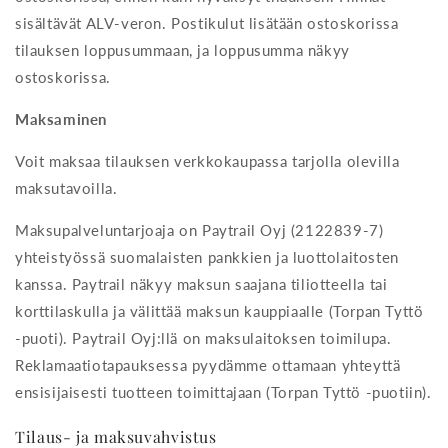
sisältävät ALV-veron. Postikulut lisätään ostoskorissa
tilauksen loppusummaan, ja loppusumma näkyy
ostoskorissa.
Maksaminen
Voit maksaa tilauksen verkkokaupassa tarjolla olevilla
maksutavoilla.
Maksupalveluntarjoaja on Paytrail Oyj (2122839-7)
yhteistyössä suomalaisten pankkien ja luottolaitosten
kanssa. Paytrail näkyy maksun saajana tiliotteella tai
korttilaskulla ja välittää maksun kauppiaalle (Torpan Tyttö
-puoti). Paytrail Oyj:llä on maksulaitoksen toimilupa.
Reklamaatiotapauksessa pyydämme ottamaan yhteyttä
ensisijaisesti tuotteen toimittajaan (Torpan Tyttö -puotiin).
Tilaus- ja maksuvahvistus