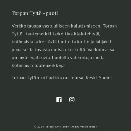
Torpan Tyttö -puoti
Verkkokauppa vastuulliseen kuluttamiseen. Torpan
Tyttö -tuotemerkki tarkoittaa käsintehtyjä,
kotimaisia ja kestäviä tuotteita kotiin ja lahjaksi,
punaisesta tuvasta metsän keskeltä. Valikoimassa
on myös vaihtuvia, huolella valikoituja muita
kotimaisia tuotemerkkejä!
Torpan Tytön kotipaikka on Joutsa, Keski-Suomi.
Facebook
Instagram
Maksutavat
© 2026,
Torpan Tyttö -puoti
Shopify-verkkokaupat