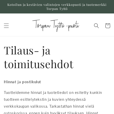
Ohita ja
Kotoilun ja kestävien valintojen verkkopuoti ja tuotemerkki
siirry
Torpan Tyttö
sisältöön
Ostoskor
Tilaus- ja
toimitusehdot
Hinnat ja postikulut
Tuotteidemme hinnat ja tuotetiedot on esitetty kunkin
tuotteen esittelytekstin ja kuvien yhteydessä
verkkokaupan valikossa. Tarkastathan hinnat vielä
ostoskorissa, ennen kuin hyväksyt tilauksen. Hinnat