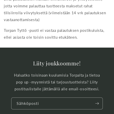
jotta voimme palauttaa tuotteesta maksetut rahat
tilisiirrolla viivytyksettä (viimeistään 14 vrk palautuksen
vastaanottamisesta)
Torpan Tyttö -puoti ei vastaa palautuksen postikuluista,
ellei asiasta ole toisin sovittu etukäteen.
Liity joukkoomme!
Haluatko toisinaan kuulumisia Torpalta ja tietoa
pop up -myynnistä tai tarjoustuotteista? Liity
postituslistalle jättämällä alle email-osoitteesi.
Sähköposti