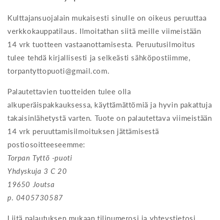
Kulttajansuojalain mukaisesti sinulle on oikeus peruuttaa
verkkokauppatilaus. Ilmoitathan siitä meille viimeistään
14 vrk tuotteen vastaanottamisesta. Peruutusilmoitus
tulee tehdä kirjallisesti ja selkeästi sähköpostiimme,
torpantyttopuoti@gmail.com.
Palautettavien tuotteiden tulee olla
alkuperäispakkauksessa, käyttämättömiä ja hyvin pakattuja
takaisinlähetystä varten. Tuote on palautettava viimeistään
14 vrk peruuttamisilmoituksen jättämisestä
postiosoitteeseemme:
Torpan Tyttö -puoti
Yhdyskuja 3 C 20
19650 Joutsa
p. 0405730587
Liitä palautuksen mukaan tilinumerosi ja yhteystietosi,