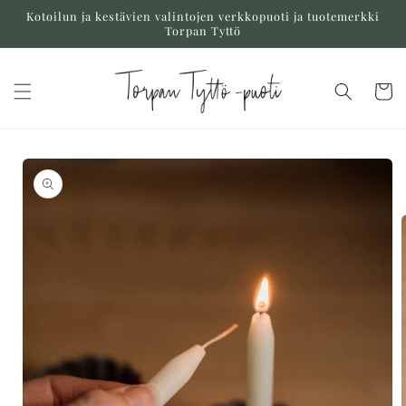
Ohita ja
Kotoilun ja kestävien valintojen verkkopuoti ja tuotemerkki
siirry
Torpan Tyttö
sisältöön
Ostoskor
Siirry
tuotetietoihin