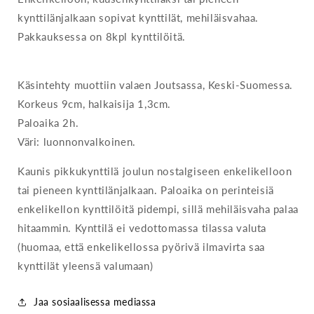
kynttilänjalkaan sopivat kynttilät, mehiläisvahaa.
Pakkauksessa on 8kpl kynttilöitä.
Käsintehty muottiin valaen Joutsassa, Keski-Suomessa.
Korkeus 9cm, halkaisija 1,3cm.
Paloaika 2h.
Väri: luonnonvalkoinen.
Kaunis pikkukynttilä joulun nostalgiseen enkelikelloon
tai pieneen kynttilänjalkaan. Paloaika on perinteisiä
enkelikellon kynttilöitä pidempi, sillä mehiläisvaha palaa
hitaammin. Kynttilä ei vedottomassa tilassa valuta
(huomaa, että enkelikellossa pyörivä ilmavirta saa
kynttilät yleensä valumaan)
Jaa sosiaalisessa mediassa