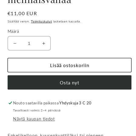
Normaalihinta
€11,00 EUR
Sisältää veron.
Toimituskulut
lasketaan kassalla.
Määrä
Vähennä
Lisää
tuotteen
tuotteen
Enkelikellon
Enkelikellon
kynttilät,
kynttilät,
Lisää ostoskoriin
mehiläisvahaa
mehiläisvahaa
määrää
määrää
Osta nyt
Nouto saatavilla paikassa
Yhdyskuja 3 C 20
Tavallisesti valmis 2–4 päivässä
Näytä kaupan tiedot
Enkelikelloon, kuusenkynttiläksi tai pieneen