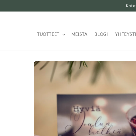
Ohita ja
Koto
siirry
sisältöön
TUOTTEET
MEISTÄ
BLOGI
YHTEYST
Siirry
tuotetietoihin