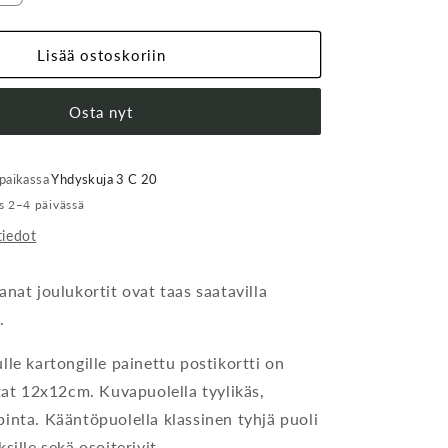
tuotteen
Joulukortti,
Hetki
Lisää ostoskoriin
määrää
Osta nyt
 paikassa
Yhdyskuja 3 C 20
is 2–4 päivässä
tiedot
nat joulukortit ovat taas saatavilla
a.
lle kartongille painettu postikortti on
itat 12x12cm. Kuvapuolella tyylikäs,
inta. Kääntöpuolella klassinen tyhjä puoli
sille sekä osoiterivit.