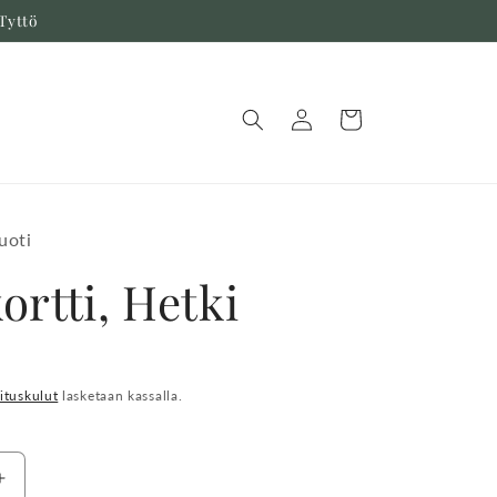
Tyttö
Kirjaudu
Ostoskori
sisään
uoti
ortti, Hetki
a
ituskulut
lasketaan kassalla.
Lisää