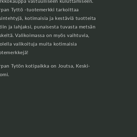
rkkokauppa vastuulliseen kuluttamiseen.
rpan Tyttö -tuotemerkki tarkoittaa
sintehtyjä, kotimaisia ja kestäviä tuotteita
tiin ja lahjaksi, punaisesta tuvasta metsän
skeltä. Valikoimassa on myös vaihtuvia,
olella valikoituja muita kotimaisia
otemerkkejä!
rpan Tytön kotipaikka on Joutsa, Keski-
omi.