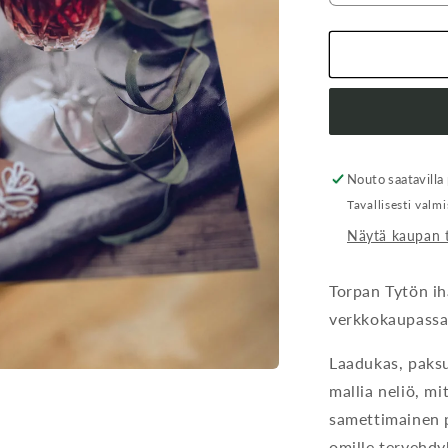
tuotteen
Joulukortti,
Hetki
määrää
Nouto saatavilla
Tavallisesti valm
Näytä kaupan 
Torpan Tytön iha
verkkokaupass
Laadukas, paksu
mallia neliö, m
samettimainen p
omille tervehdyk