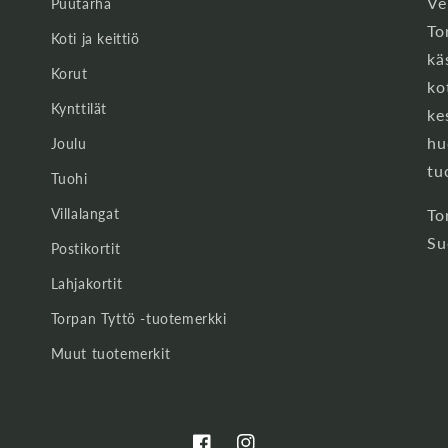
Ve
Puutarha
To
Koti ja keittiö
kä
Korut
ko
Kynttilät
ke
hu
Joulu
tu
Tuohi
Villalangat
To
Su
Postikortit
Lahjakortit
Torpan Tyttö -tuotemerkki
Muut tuotemerkit