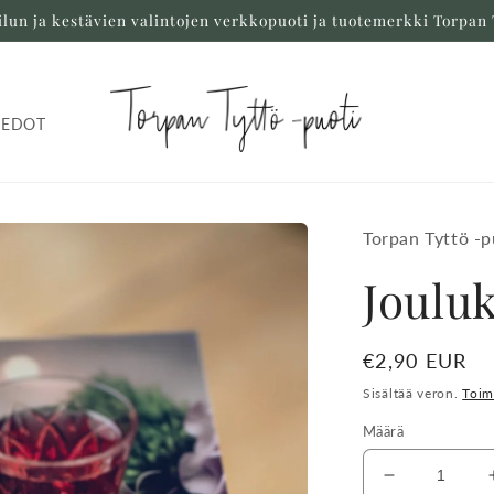
ilun ja kestävien valintojen verkkopuoti ja tuotemerkki Torpan 
IEDOT
Torpan Tyttö -p
Jouluk
Normaalihint
€2,90 EUR
Sisältää veron.
Toim
Määrä
Vähennä