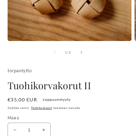
Avaa
aineisto
a
1
/
1
/
2
modaalisessa
ikkunassa
torpantytto
Tuohikorvakorut II
Normaalihinta
€35,00 EUR
Loppuunmyyty
Sisältää veron.
Toimituskulut
lasketaan kassalla.
Määrä
Vähennä
Lisää