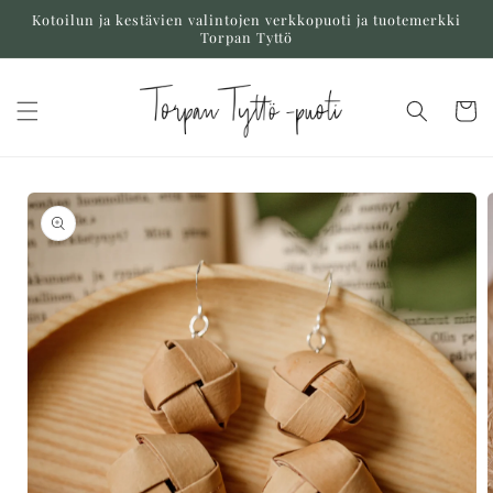
Ohita ja
Kotoilun ja kestävien valintojen verkkopuoti ja tuotemerkki
siirry
Torpan Tyttö
sisältöön
Ostoskor
Siirry
tuotetietoihin