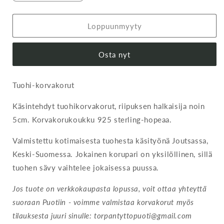
tuotteen
tuotteen
Tuohikorvakorut
Tuohikorvakorut
II
II
Loppuunmyyty
määrää
määrää
Osta nyt
Tuohi-korvakorut
Käsintehdyt tuohikorvakorut, riipuksen halkaisija noin
5cm. Korvakorukoukku 925 sterling-hopeaa.
Valmistettu kotimaisesta tuohesta käsityönä Joutsassa,
Keski-Suomessa. Jokainen korupari on yksilöllinen, sillä
tuohen sävy vaihtelee jokaisessa puussa.
Jos tuote on verkkokaupasta lopussa, voit ottaa yhteyttä
suoraan Puotiin - voimme valmistaa korvakorut myös
tilauksesta juuri sinulle: torpantyttopuoti@gmail.com